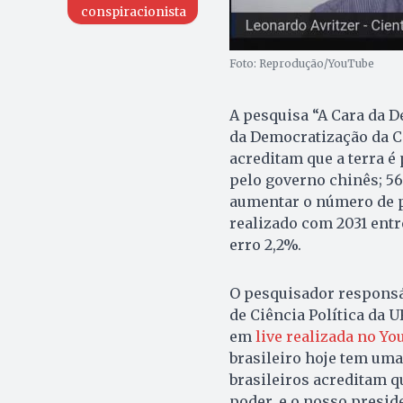
conspiracionista
Foto: Reprodução/YouTube
A pesquisa “A Cara da D
da Democratização da C
acreditam que a terra é
pelo governo chinês; 56
aumentar o número de pa
realizado com 2031 entr
erro 2,2%.
O pesquisador responsá
de Ciência Política da 
em
live realizada no Y
brasileiro hoje tem um
brasileiros acreditam 
poder, e o nosso preside