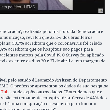
emocracia”, realizada pelo Instituto da Democracia e
omunicação, revelou que 22,2% dos brasileiros
 plana; 50,7% acreditam que o coronavírus foi criado
,4% acreditam que os hospitais são pagos para
cientes mortos pela Covid-19. O Survey foi aplicado
evistas entre os dias 20 e 27 de abril e tem margem de
vel pelo estudo é Leonardo Avritzer, do Departamento
UFMG. O professor apresentou os dados de sua pesquisa
ouTube
, onde expôs outros dados. “Entendemos que o
a visão extremamente conspiratória. Cerca de 44% dos
que há uma conspiração da esquerda para tomar o
nte se inclui nessa parcela”.