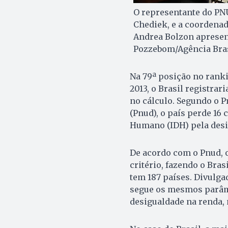
O representante do PN
Chediek, e a coordena
Andrea Bolzon apresen
Pozzebom/Agência Bra
Na 79ª posição no rank
2013, o Brasil registrar
no cálculo. Segundo o 
(Pnud), o país perde 16
Humano (IDH) pela desi
De acordo com o Pnud, o
critério, fazendo o Bras
tem 187 países. Divulgad
segue os mesmos parâme
desigualdade na renda, 