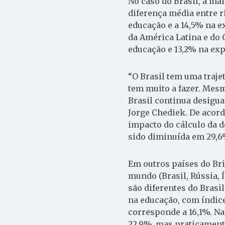
No caso do Brasil, a ma
diferença média entre r
educação e a 14,5% na e
da América Latina e do 
educação e 13,2% na expe
“O Brasil tem uma traj
tem muito a fazer. Mes
Brasil continua desigual
Jorge Chediek. De acord
impacto do cálculo da d
sido diminuída em 29,6%
Em outros países do Br
mundo (Brasil, Rússia, Í
são diferentes do Brasil
na educação, com índice
corresponde a 16,1%. Na
22,9%, mas praticamente