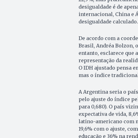
desigualdade é de apena
internacional, China e Á
desigualdade calculado.
De acordo com a coord
Brasil, Andréa Bolzon, 
entanto, esclarece que 
representação da realida
O IDH ajustado pensa em
mas o índice tradicional
A Argentina seria o paí
pelo ajuste do índice p
para 0,680). O país viz
expectativa de vida, 8,6
latino-americano com mai
19,6% com o ajuste, com
educação e 36% na rend