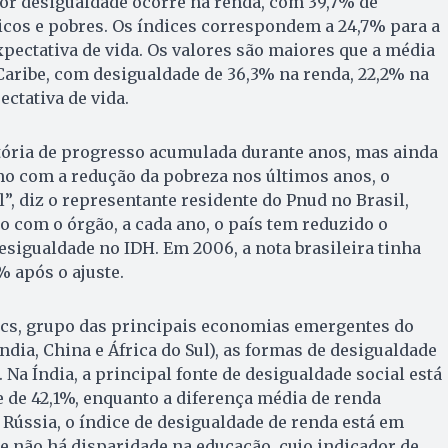
ior desigualdade ocorre na renda, com 39,7% de
icos e pobres. Os índices correspondem a 24,7% para a
xpectativa de vida. Os valores são maiores que a média
Caribe, com desigualdade de 36,3% na renda, 22,2% na
ctativa de vida.
etória de progresso acumulada durante anos, mas ainda
mo com a redução da pobreza nos últimos anos, o
”, diz o representante residente do Pnud no Brasil,
o com o órgão, a cada ano, o país tem reduzido o
esigualdade no IDH. Em 2006, a nota brasileira tinha
 após o ajuste.
ics, grupo das principais economias emergentes do
ndia, China e África do Sul), as formas de desigualdade
. Na Índia, a principal fonte de desigualdade social está
 de 42,1%, enquanto a diferença média de renda
 Rússia, o índice de desigualdade de renda está em
 não há disparidade na educação, cujo indicador de