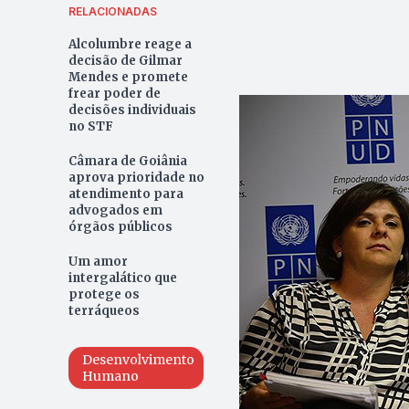
RELACIONADAS
Alcolumbre reage a
decisão de Gilmar
Mendes e promete
frear poder de
decisões individuais
no STF
Câmara de Goiânia
aprova prioridade no
atendimento para
advogados em
órgãos públicos
Um amor
intergalático que
protege os
terráqueos
Desenvolvimento
Humano