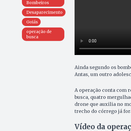
Bombeiros
Desaparecimento
Goiás
operação de
busca
Ainda segundo os bombei
Antas, um outro adolesc
A operação conta com re
busca, quatro mergulha
drone que auxilia no m
trecho do córrego já fo
Vídeo da operaç