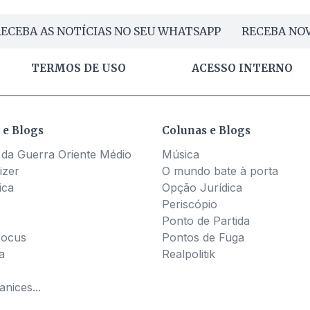
ECEBA AS NOTÍCIAS NO SEU WHATSAPP
RECEBA NOV
TERMOS DE USO
ACESSO INTERNO
 e Blogs
Colunas e Blogs
 da Guerra Oriente Médio
Música
izer
O mundo bate à porta
ica
Opção Jurídica
Periscópio
Ponto de Partida
Pocus
Pontos de Fuga
a
Realpolitik
nices...