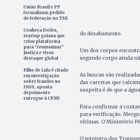
União Brasil e PP
formalizam pedido
de federação no TSE
Conheça Forlex,
do desabamento.
startup goiana que
criou plataforma
para "reumanizar"
Um dos corpos encontrad
Justiça e virou
segundo corpo ainda nã
destaque global
Filho de Lula é citado
As buscas são realizad
em investigação
sobre fraudes no
das carretas que caíram
INSS, aponta
suspeita é de que a águ
depoimento
entregue à CPMI
Para confirmar a conta
para verificação. Merg
vítimas. O Ministério P
O ministro dos Transpor