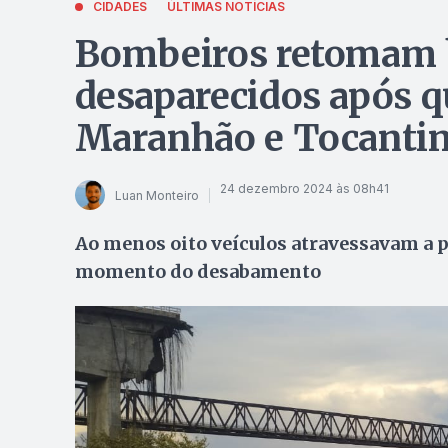
CIDADES
ÚLTIMAS NOTÍCIAS
Bombeiros retomam b
desaparecidos após q
Maranhão e Tocanti
24 dezembro 2024 às 08h41
Luan Monteiro
Ao menos oito veículos atravessavam a p
momento do desabamento