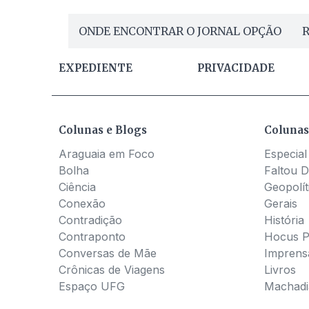
ONDE ENCONTRAR O JORNAL OPÇÃO
R
EXPEDIENTE
PRIVACIDADE
Colunas e Blogs
Colunas
Araguaia em Foco
Especial
Bolha
Faltou D
Ciência
Geopolít
Conexão
Gerais
Contradição
História
Contraponto
Hocus 
Conversas de Mãe
Imprens
Crônicas de Viagens
Livros
Espaço UFG
Machadia