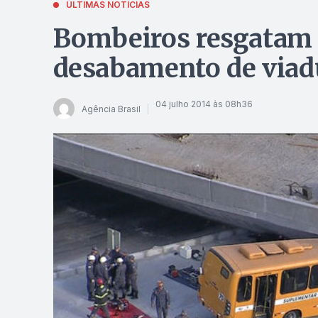
ÚLTIMAS NOTÍCIAS
Bombeiros resgatam c
desabamento de via
04 julho 2014 às 08h36
Agência Brasil