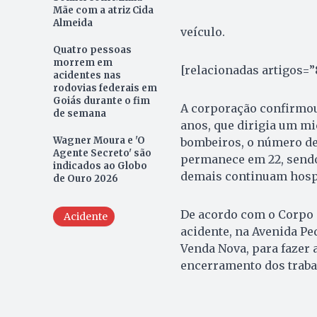
Mãe com a atriz Cida
Almeida
veículo.
Quatro pessoas
morrem em
[relacionadas artigos=
acidentes nas
rodovias federais em
Goiás durante o fim
A corporação confirmou
de semana
anos, que dirigia um m
Wagner Moura e 'O
bombeiros, o número de
Agente Secreto' são
permanece em 22, sendo 
indicados ao Globo
demais continuam hospi
de Ouro 2026
De acordo com o Corpo 
Acidente
acidente, na Avenida Ped
Venda Nova, para fazer 
encerramento dos traba