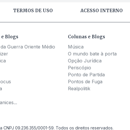
TERMOS DE USO
ACESSO INTERNO
 e Blogs
Colunas e Blogs
 da Guerra Oriente Médio
Música
izer
O mundo bate à porta
ica
Opção Jurídica
Periscópio
Ponto de Partida
Pocus
Pontos de Fuga
a
Realpolitik
nices...
a CNPJ 09.236.355/0001-59. Todos os direitos reservados.