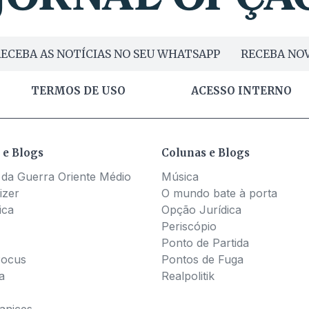
ECEBA AS NOTÍCIAS NO SEU WHATSAPP
RECEBA NOV
TERMOS DE USO
ACESSO INTERNO
 e Blogs
Colunas e Blogs
 da Guerra Oriente Médio
Música
izer
O mundo bate à porta
ica
Opção Jurídica
Periscópio
Ponto de Partida
Pocus
Pontos de Fuga
a
Realpolitik
nices...