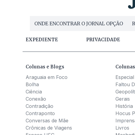
ONDE ENCONTRAR O JORNAL OPÇÃO
R
EXPEDIENTE
PRIVACIDADE
Colunas e Blogs
Colunas
Araguaia em Foco
Especial
Bolha
Faltou D
Ciência
Geopolít
Conexão
Gerais
Contradição
História
Contraponto
Hocus 
Conversas de Mãe
Imprens
Crônicas de Viagens
Livros
Espaço UFG
Machadia