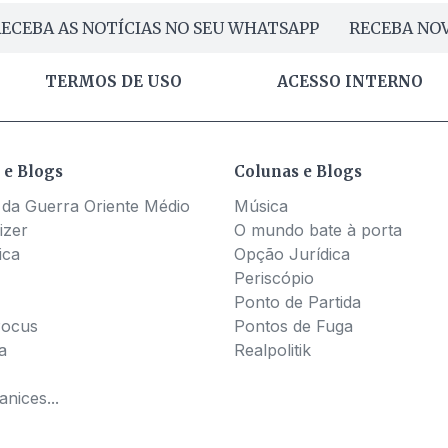
ECEBA AS NOTÍCIAS NO SEU WHATSAPP
RECEBA NOV
TERMOS DE USO
ACESSO INTERNO
 e Blogs
Colunas e Blogs
 da Guerra Oriente Médio
Música
izer
O mundo bate à porta
ica
Opção Jurídica
Periscópio
Ponto de Partida
Pocus
Pontos de Fuga
a
Realpolitik
nices...