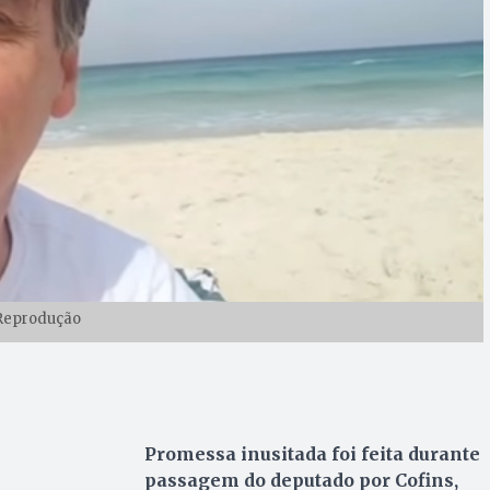
Reprodução
Promessa inusitada foi feita durante
passagem do deputado por Cofins,