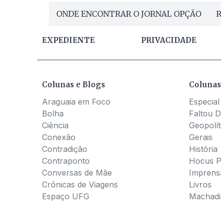
ONDE ENCONTRAR O JORNAL OPÇÃO
R
EXPEDIENTE
PRIVACIDADE
Colunas e Blogs
Colunas
Araguaia em Foco
Especial
Bolha
Faltou D
Ciência
Geopolít
Conexão
Gerais
Contradição
História
Contraponto
Hocus 
Conversas de Mãe
Imprens
Crônicas de Viagens
Livros
Espaço UFG
Machadia