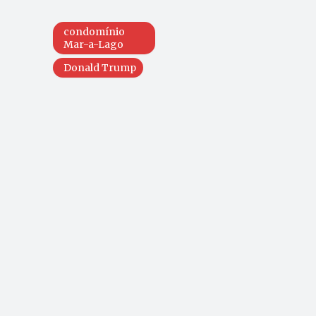
condomínio
Mar-a-Lago
Donald Trump