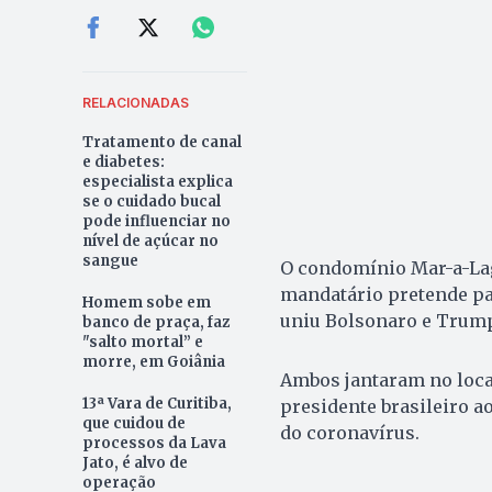
RELACIONADAS
Tratamento de canal
e diabetes:
especialista explica
se o cuidado bucal
pode influenciar no
nível de açúcar no
sangue
O condomínio Mar-a-Lag
mandatário pretende pa
Homem sobe em
uniu Bolsonaro e Trump
banco de praça, faz
"salto mortal” e
morre, em Goiânia
Ambos jantaram no local
13ª Vara de Curitiba,
presidente brasileiro 
que cuidou de
do coronavírus.
processos da Lava
Jato, é alvo de
operação