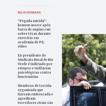
RELACIONADAS
“Pegada suicida”:
homem morre após
barra de supino cair
sobre tórax durante
exercício em
academia de PE;
vídeo
Ex-presidente do
Sindicato Rural de Rio
Verde é indiciado por
estupro e violências
psicológicas contra
funcionárias
Membros de torcida
organizada que
fizeram emboscada e
agrediram
torcedores rivais são