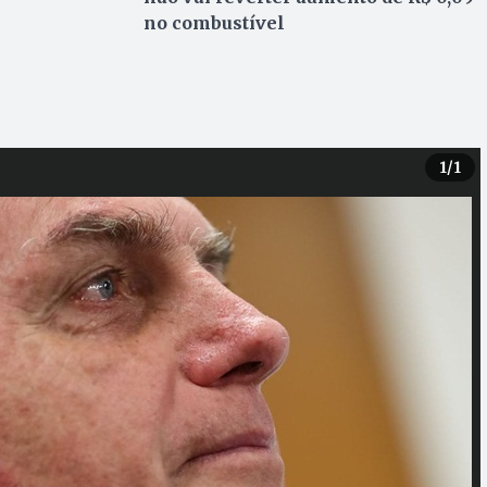
no combustível
1
/1