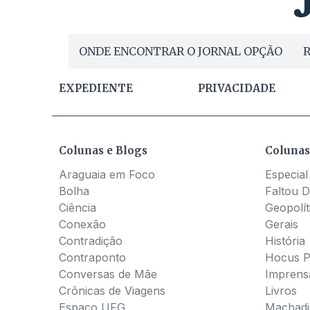
ONDE ENCONTRAR O JORNAL OPÇÃO
R
EXPEDIENTE
PRIVACIDADE
Colunas e Blogs
Colunas
Araguaia em Foco
Especial
Bolha
Faltou D
Ciência
Geopolít
Conexão
Gerais
Contradição
História
Contraponto
Hocus 
Conversas de Mãe
Imprens
Crônicas de Viagens
Livros
Espaço UFG
Machadia