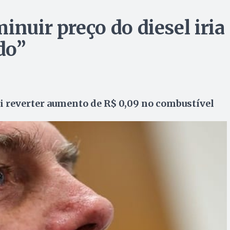
inuir preço do diesel iria
do”
i reverter aumento de R$ 0,09 no combustível