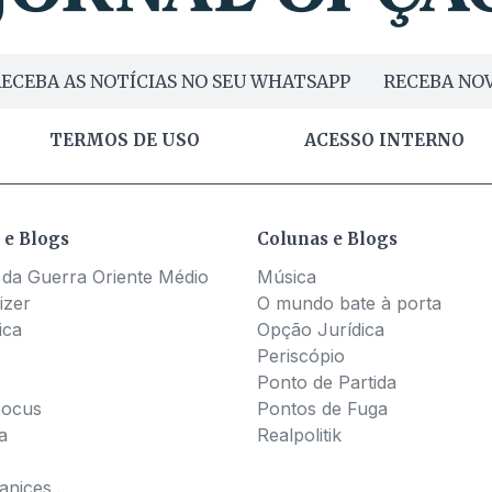
ECEBA AS NOTÍCIAS NO SEU WHATSAPP
RECEBA NOV
TERMOS DE USO
ACESSO INTERNO
 e Blogs
Colunas e Blogs
 da Guerra Oriente Médio
Música
izer
O mundo bate à porta
ica
Opção Jurídica
Periscópio
Ponto de Partida
Pocus
Pontos de Fuga
a
Realpolitik
nices...