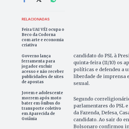
RELACIONADAS
Feira UAI VÉI ocupa o
Beco da Codorna
com arte e economia
criativa
candidato do PSL à Presi
Governo lança
ferramenta para
quinta-feira (11/10) os 
jogador excluir
políticas e defendeu a
acesso e não receber
liberdade de imprensa e
publicidades de sites
de apostas
sexual.
Jovem e adolescente
morrem após moto
Segundo correligionári
bater em ônibus do
parlamentares do PSL e
transporte coletivo
da Fazenda, Defesa, Casa
em Aparecida de
Goiânia
candidato. Ao sair do 
Bolsonaro confirmou ind