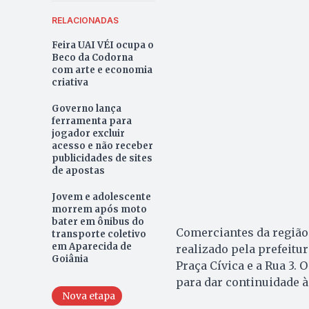
RELACIONADAS
Feira UAI VÉI ocupa o
Beco da Codorna
com arte e economia
criativa
Governo lança
ferramenta para
jogador excluir
acesso e não receber
publicidades de sites
de apostas
Jovem e adolescente
morrem após moto
bater em ônibus do
Comerciantes da região
transporte coletivo
em Aparecida de
realizado pela prefeitu
Goiânia
Praça Cívica e a Rua 3. 
para dar continuidade à
Nova etapa