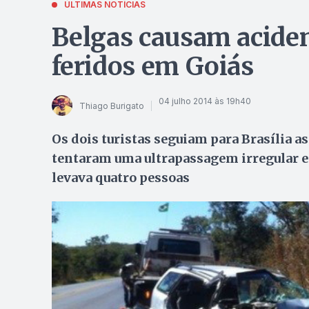
ÚLTIMAS NOTÍCIAS
Belgas causam acide
feridos em Goiás
04 julho 2014 às 19h40
Thiago Burigato
Os dois turistas seguiam para Brasília as
tentaram uma ultrapassagem irregular e
levava quatro pessoas