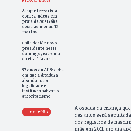
RELACIONADAS
Ataque terrorista
contra judeus em
praia da Austrália
deixa ao menos 12
mortos
Chile decide novo
presidente neste
domingo; extrema
direita é favorita
57 anos do AI-5: o dia
em que a ditadura
abandonou a
legalidade e
institucionalizou o
autoritarismo
A ossada da criança que
Homicídio
dez anos será sepultada
dos registros de nascim
mãe em 2011, um dia apó