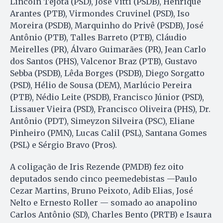
Lincoln Tejota (PSD), José Vitti (PSDB), Henrique
Arantes (PTB), Virmondes Cruvinel (PSD), Iso
Moreira (PSDB), Marquinho do Privê (PSDB), José
Antônio (PTB), Talles Barreto (PTB), Cláudio
Meirelles (PR), Álvaro Guimarães (PR), Jean Carlo
dos Santos (PHS), Valcenor Braz (PTB), Gustavo
Sebba (PSDB), Lêda Borges (PSDB), Diego Sorgatto
(PSD), Hélio de Sousa (DEM), Marlúcio Pereira
(PTB), Nédio Leite (PSDB), Francisco Júnior (PSD),
Lissauer Vieira (PSD), Francisco Oliveira (PHS), Dr.
Antônio (PDT), Simeyzon Silveira (PSC), Eliane
Pinheiro (PMN), Lucas Calil (PSL), Santana Gomes
(PSL) e Sérgio Bravo (Pros).
A coligação de Iris Rezende (PMDB) fez oito
deputados sendo cinco peemedebistas —Paulo
Cezar Martins, Bruno Peixoto, Adib Elias, José
Nelto e Ernesto Roller — somado ao anapolino
Carlos Antônio (SD), Charles Bento (PRTB) e Isaura