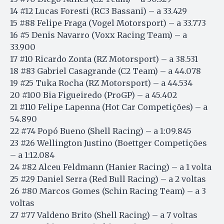
14 #12 Lucas Foresti (RC3 Bassani) – a 33.429
15 #88 Felipe Fraga (Vogel Motorsport) – a 33.773
16 #5 Denis Navarro (Voxx Racing Team) – a
33.900
17 #10 Ricardo Zonta (RZ Motorsport) – a 38.531
18 #83 Gabriel Casagrande (C2 Team) – a 44.078
19 #25 Tuka Rocha (RZ Motorsport) – a 44.534
20 #100 Bia Figueiredo (ProGP) – a 45.402
21 #110 Felipe Lapenna (Hot Car Competições) – a
54.890
22 #74 Popó Bueno (Shell Racing) – a 1:09.845
23 #26 Wellington Justino (Boettger Competições
– a 1:12.084
24 #82 Alceu Feldmann (Hanier Racing) – a 1 volta
25 #29 Daniel Serra (Red Bull Racing) – a 2 voltas
26 #80 Marcos Gomes (Schin Racing Team) – a 3
voltas
27 #77 Valdeno Brito (Shell Racing) – a 7 voltas