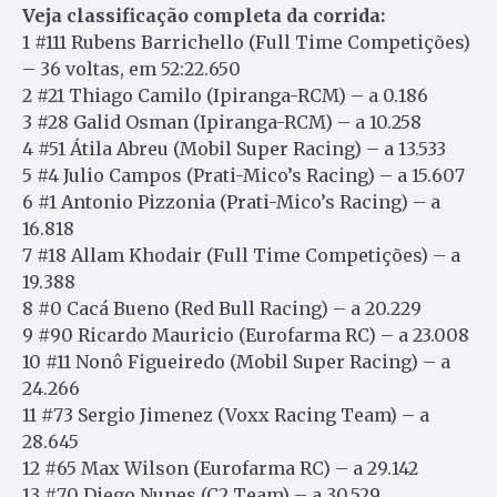
Veja classificação completa da corrida:
1 #111 Rubens Barrichello (Full Time Competições)
– 36 voltas, em 52:22.650
2 #21 Thiago Camilo (Ipiranga-RCM) – a 0.186
3 #28 Galid Osman (Ipiranga-RCM) – a 10.258
4 #51 Átila Abreu (Mobil Super Racing) – a 13.533
5 #4 Julio Campos (Prati-Mico’s Racing) – a 15.607
6 #1 Antonio Pizzonia (Prati-Mico’s Racing) – a
16.818
7 #18 Allam Khodair (Full Time Competições) – a
19.388
8 #0 Cacá Bueno (Red Bull Racing) – a 20.229
9 #90 Ricardo Mauricio (Eurofarma RC) – a 23.008
10 #11 Nonô Figueiredo (Mobil Super Racing) – a
24.266
11 #73 Sergio Jimenez (Voxx Racing Team) – a
28.645
12 #65 Max Wilson (Eurofarma RC) – a 29.142
13 #70 Diego Nunes (C2 Team) – a 30.529