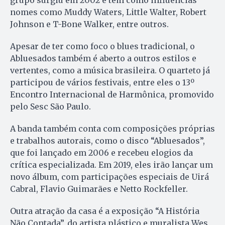
grupo surgiu em 2002 e tem como influências
nomes como Muddy Waters, Little Walter, Robert
Johnson e T-Bone Walker, entre outros.
Apesar de ter como foco o blues tradicional, o
Abluesados também é aberto a outros estilos e
vertentes, como a música brasileira. O quarteto já
participou de vários festivais, entre eles o 13º
Encontro Internacional de Harmônica, promovido
pelo Sesc São Paulo.
A banda também conta com composições próprias
e trabalhos autorais, como o disco “Abluesados”,
que foi lançado em 2006 e recebeu elogios da
crítica especializada. Em 2019, eles irão lançar um
novo álbum, com participações especiais de Uirá
Cabral, Flavio Guimarães e Netto Rockfeller.
Outra atração da casa é a exposição “A História
Não Contada”, do artista plástico e muralista Wes