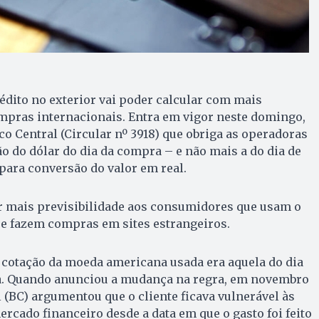
édito no exterior vai poder calcular com mais
mpras internacionais. Entra em vigor neste domingo,
co Central (Circular nº 3918) que obriga as operadoras
ão do dólar do dia da compra – e não mais a do dia de
para conversão do valor em real.
 mais previsibilidade aos consumidores que usam o
ue fazem compras em sites estrangeiros.
 cotação da moeda americana usada era aquela do dia
a. Quando anunciou a mudança na regra, em novembro
l (BC) argumentou que o cliente ficava vulnerável às
ercado financeiro desde a data em que o gasto foi feito