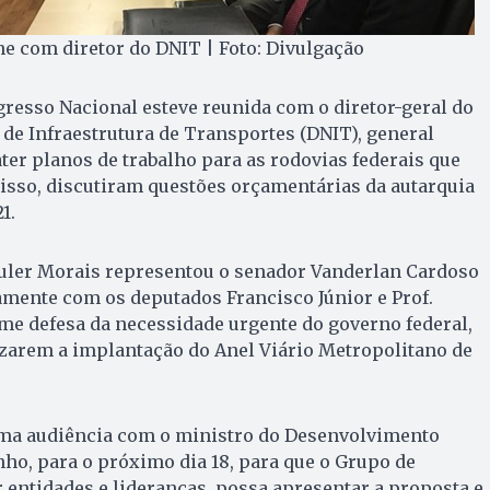
e com diretor do DNIT | Foto: Divulgação
resso Nacional esteve reunida com o diretor-geral do
de Infraestrutura de Transportes (DNIT), general
ater planos de trabalho para as rodovias federais que
isso, discutiram questões orçamentárias da autarquia
1.
Euler Morais representou o senador Vanderlan Cardoso
tamente com os deputados Francisco Júnior e Prof.
me defesa da necessidade urgente do governo federal,
izarem a implantação do Anel Viário Metropolitano de
ma audiência com o ministro do Desenvolvimento
ho, para o próximo dia 18, para que o Grupo de
entidades e lideranças, possa apresentar a proposta e