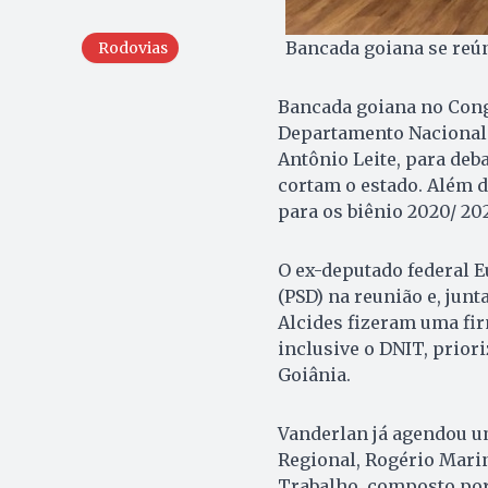
Bancada goiana se reún
Rodovias
Bancada goiana no Cong
Departamento Nacional 
Antônio Leite, para deb
cortam o estado. Além d
para os biênio 2020/ 202
O ex-deputado federal 
(PSD) na reunião e, jun
Alcides fizeram uma fir
inclusive o DNIT, prior
Goiânia.
Vanderlan já agendou u
Regional, Rogério Marin
Trabalho, composto por 