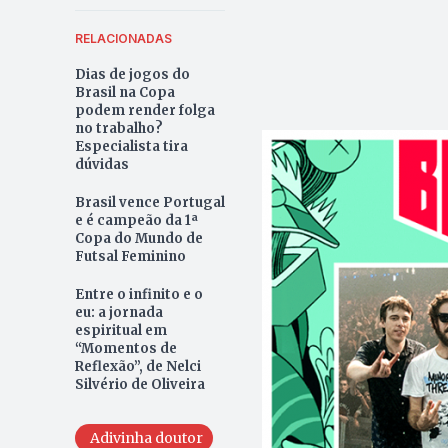
RELACIONADAS
Dias de jogos do
Brasil na Copa
podem render folga
no trabalho?
Especialista tira
dúvidas
Brasil vence Portugal
e é campeão da 1ª
Copa do Mundo de
Futsal Feminino
Entre o infinito e o
eu: a jornada
espiritual em
“Momentos de
Reflexão”, de Nelci
Silvério de Oliveira
Adivinha doutor