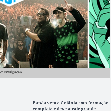
to: Divulgação
Banda vem a Goiânia com formação
completa e deve atrair grande