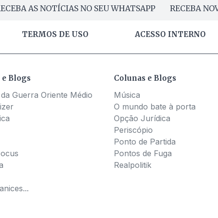
ECEBA AS NOTÍCIAS NO SEU WHATSAPP
RECEBA NOV
TERMOS DE USO
ACESSO INTERNO
 e Blogs
Colunas e Blogs
 da Guerra Oriente Médio
Música
izer
O mundo bate à porta
ica
Opção Jurídica
Periscópio
Ponto de Partida
Pocus
Pontos de Fuga
a
Realpolitik
nices...