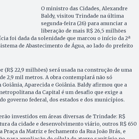
O ministro das Cidades, Alexandre
Baldy, visitou Trindade na última
segunda-feira (26) para anunciar a
liberação de mais R$ 26,5 milhões
ícia foi dada da solenidade que marcou o início da 2ª
istema de Abastecimento de Água, ao lado do prefeito
or (R$ 22,9 milhões) será usada na construção de uma
 de 2,9 mil metros. A obra contemplará não só
Goiânia, Aparecida e Goiânia. Baldy afirmou que a
metropolitana da Capital é um desafio que exige a
do governo federal, dos estados e dos municípios.
erão investidos em áreas diversas de Trindade: R$
tura da cidade e desenvolvimento viário, outros R$ 650
da Praça da Matriz e fechamento da Rua João Brás, e
ão para ampliação de célula de aterro sanitário no