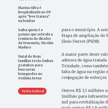
Marina Silva é
hospitalizada no DF
após "leve fratura"
na lombar
para o município. A not
Saiba quem é o
goiano que articula a
Etapa de ampliação do S
renúncia do ditador
Jânio Darrot (PSDB).
da Venezuela, Nicolás
Maduro
A maior parte deste val
Natal do Bem:
adutora de água tratada
famílias terão ônibus
gratuitos para
Trindade, como também 
buscarem
falta de água na região 
brinquedos no
conjugação de esforços 
Goiânia Arena
Outros R$ 3,5 milhões s
Verba federal
1milhão para infraestru
mil para revitalização 
mais outros R$ 1,8 milh