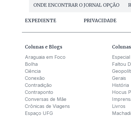
ONDE ENCONTRAR O JORNAL OPÇÃO
R
EXPEDIENTE
PRIVACIDADE
Colunas e Blogs
Colunas
Araguaia em Foco
Especial
Bolha
Faltou D
Ciência
Geopolít
Conexão
Gerais
Contradição
História
Contraponto
Hocus 
Conversas de Mãe
Imprens
Crônicas de Viagens
Livros
Espaço UFG
Machadia