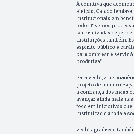
À comitiva que acompan
eleição, Caiado lembrou
institucionais em benef
todo. Tivemos processo 
ser realizadas depende
instituições também. Es
espírito público e cará
para ombrear e servir 
produtiva”.
Para Vechi, a permanênc
projeto de modernização
a confiança dos meus c
avançar ainda mais nas
foco em iniciativas que
instituição e a toda a so
Vechi agradeceu também