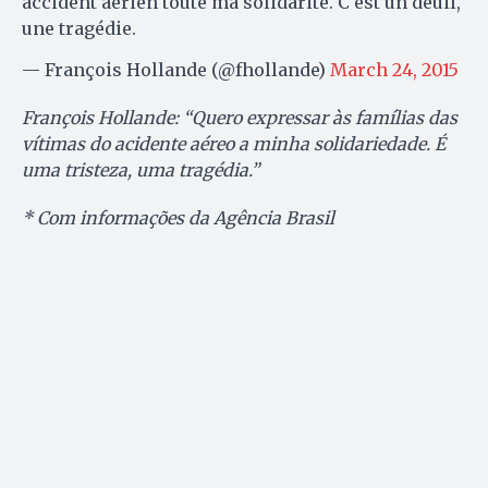
accident aérien toute ma solidarité. C'est un deuil,
une tragédie.
— François Hollande (@fhollande)
March 24, 2015
François Hollande: “
Quero expressar
às famílias das
vítimas do
acidente
aéreo
a minha solidariedade
.
É
uma tristeza,
um
a
tragédia.”
* Com informações da Agência Brasil