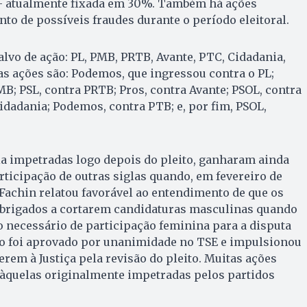
– atualmente fixada em 30%. Também há ações
to de possíveis fraudes durante o período eleitoral.
 alvo de ação: PL, PMB, PRTB, Avante, PTC, Cidadania,
as ações são: Podemos, que ingressou contra o PL;
B; PSL, contra PRTB; Pros, contra Avante; PSOL, contra
dadania; Podemos, contra PTB; e, por fim, PSOL,
ia impetradas logo depois do pleito, ganharam ainda
ticipação de outras siglas quando, em fevereiro de
Fachin relatou favorável ao entendimento de que os
 obrigados a cortarem candidaturas masculinas quando
 necessário de participação feminina para a disputa
to foi aprovado por unanimidade no TSE e impulsionou
erem à Justiça pela revisão do pleito. Muitas ações
quelas originalmente impetradas pelos partidos