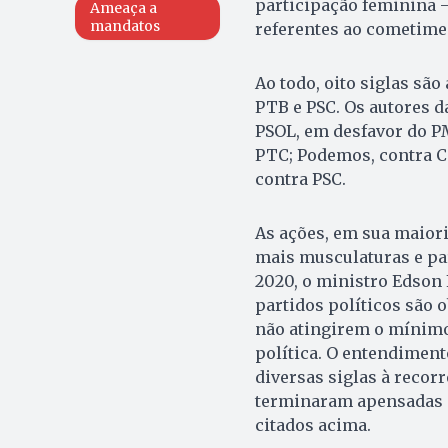
participação feminina 
Ameaça a
mandatos
referentes ao cometimen
Ao todo, oito siglas são
PTB e PSC. Os autores d
PSOL, em desfavor do PM
PTC; Podemos, contra Ci
contra PSC.
As ações, em sua maior
mais musculaturas e par
2020, o ministro Edson 
partidos políticos são
não atingirem o mínimo
política. O entendimen
diversas siglas à recorr
terminaram apensadas à
citados acima.