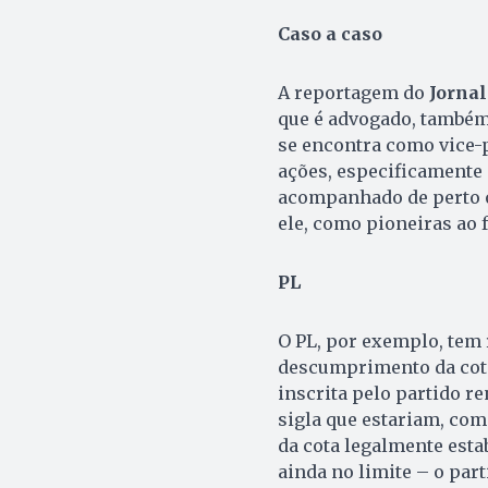
Caso a caso
A reportagem do
Jornal
que é advogado, também
se encontra como vice-p
ações, especificamente 
acompanhado de perto o 
ele, como pioneiras ao f
PL
O PL, por exemplo, tem
descumprimento da cota
inscrita pelo partido re
sigla que estariam, co
da cota legalmente est
ainda no limite – o par