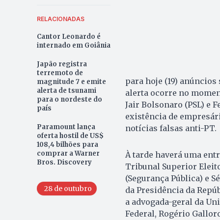
RELACIONADAS
Cantor Leonardo é
internado em Goiânia
Japão registra
terremoto de
para hoje (19) anúncios 
magnitude 7 e emite
alerta de tsunami
alerta ocorre no momen
para o nordeste do
Jair Bolsonaro (PSL) e 
país
existência de empresár
Paramount lança
notícias falsas anti-PT.
oferta hostil de US$
108,4 bilhões para
comprar a Warner
À tarde haverá uma entr
Bros. Discovery
Tribunal Superior Eleit
(Segurança Pública) e S
28 de outubro
da Presidência da Repúb
a advogada-geral da Uni
Federal, Rogério Galloro