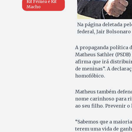
Kit Fêmea e Kit
Macho
Na página deletada pel
federal, Jair Bolsonar
A propaganda política d
Matheus Sathler (PSDB) 
afirma que irá distribui
de meninas”. A declaraç
homofóbico.
Matheus também defende 
nome carinhoso para ri
ao seu filho. Prevenir 
“Sabemos que a maioria 
terem uma vida de ganho