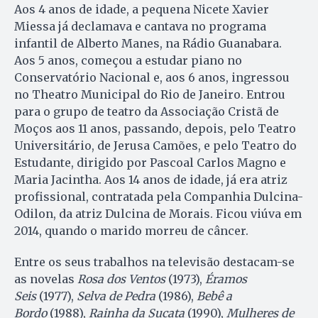
Aos 4 anos de idade, a pequena Nicete Xavier
Miessa já declamava e cantava no programa
infantil de Alberto Manes, na Rádio Guanabara.
Aos 5 anos, começou a estudar piano no
Conservatório Nacional e, aos 6 anos, ingressou
no Theatro Municipal do Rio de Janeiro. Entrou
para o grupo de teatro da Associação Cristã de
Moços aos 11 anos, passando, depois, pelo Teatro
Universitário, de Jerusa Camões, e pelo Teatro do
Estudante, dirigido por Pascoal Carlos Magno e
Maria Jacintha. Aos 14 anos de idade, já era atriz
profissional, contratada pela Companhia Dulcina-
Odilon, da atriz Dulcina de Morais. Ficou viúva em
2014, quando o marido morreu de câncer.
Entre os seus trabalhos na televisão destacam-se
as novelas
Rosa dos Ventos
(1973),
Éramos
Seis
(1977),
Selva de Pedra
(1986),
Bebê a
Bordo
(1988),
Rainha da Sucata
(1990),
Mulheres de