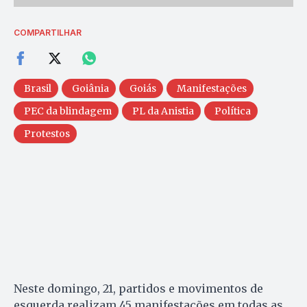
COMPARTILHAR
Brasil
Goiânia
Goiás
Manifestações
PEC da blindagem
PL da Anistia
Política
Protestos
Neste domingo, 21, partidos e movimentos de
esquerda realizam 45 manifestações em todas as