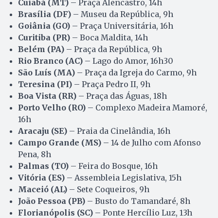
Cuiabá (MT)
– Praça Alencastro, 14h
Brasília (DF)
– Museu da República, 9h
Goiânia (GO)
– Praça Universitária, 16h
Curitiba (PR)
– Boca Maldita, 14h
Belém (PA)
– Praça da República, 9h
Rio Branco (AC)
– Lago do Amor, 16h30
São Luís (MA)
– Praça da Igreja do Carmo, 9h
Teresina (PI)
– Praça Pedro II, 9h
Boa Vista (RR)
– Praça das Águas, 18h
Porto Velho (RO)
– Complexo Madeira Mamoré,
16h
Aracaju (SE)
– Praia da Cinelândia, 16h
Campo Grande (MS)
– 14 de Julho com Afonso
Pena, 8h
Palmas (TO)
– Feira do Bosque, 16h
Vitória (ES)
– Assembleia Legislativa, 15h
Maceió (AL)
– Sete Coqueiros, 9h
João Pessoa (PB)
– Busto do Tamandaré, 8h
Florianópolis (SC)
– Ponte Hercílio Luz, 13h