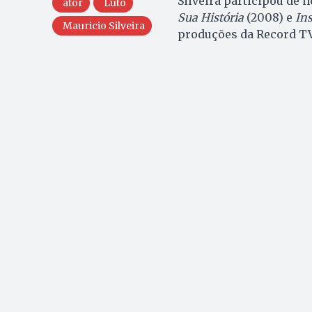
Silveira participou de 
ator
Luto
Sua História
(2008) e
In
Mauricio Silveira
produções da Record T