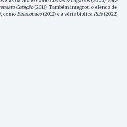
novelas da Globo como
Cobras & Lagartos
(2006),
Faça
sensato Coração
(2011). Também integrou o elenco de
V, como
Balacobaco
(2012) e a série bíblica
Reis
(2022).