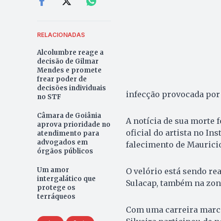
RELACIONADAS
Alcolumbre reage a
decisão de Gilmar
Mendes e promete
frear poder de
decisões individuais
infecção provocada por 
no STF
Câmara de Goiânia
A notícia de sua morte 
aprova prioridade no
oficial do artista no 
atendimento para
advogados em
falecimento de Mauricio
órgãos públicos
Um amor
O velório está sendo re
intergalático que
Sulacap, também na zona
protege os
terráqueos
Com uma carreira marcad