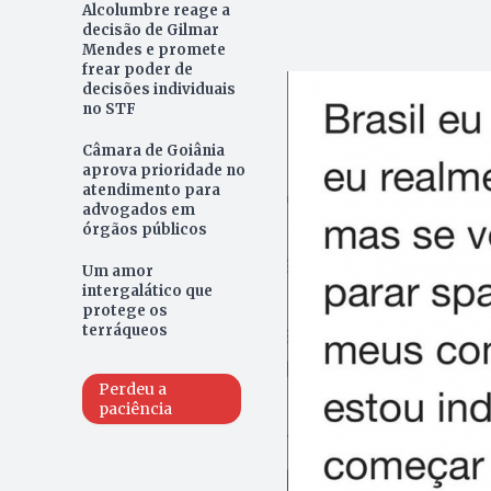
Alcolumbre reage a
decisão de Gilmar
Mendes e promete
frear poder de
decisões individuais
no STF
Câmara de Goiânia
aprova prioridade no
atendimento para
advogados em
órgãos públicos
Um amor
intergalático que
protege os
terráqueos
Perdeu a
paciência