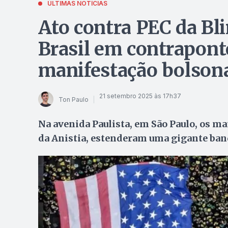
ÚLTIMAS NOTÍCIAS
Ato contra PEC da B
Brasil em contrapont
manifestação bolsona
21 setembro 2025 às 17h37
Ton Paulo
Na avenida Paulista, em São Paulo, os m
da Anistia, estenderam uma gigante band