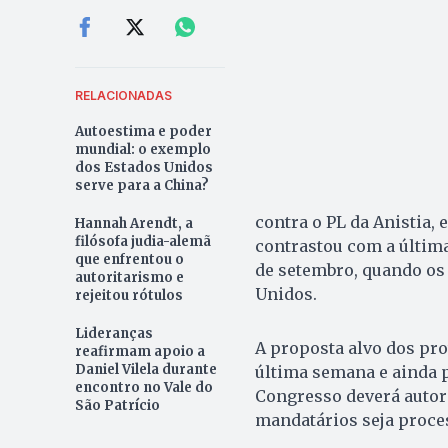
RELACIONADAS
Autoestima e poder
mundial: o exemplo
dos Estados Unidos
serve para a China?
contra o PL da Anistia,
Hannah Arendt, a
filósofa judia-alemã
contrastou com a última
que enfrentou o
de setembro, quando os
autoritarismo e
Unidos.
rejeitou rótulos
Lideranças
A proposta alvo dos pr
reafirmam apoio a
Daniel Vilela durante
última semana e ainda p
encontro no Vale do
Congresso deverá autori
São Patrício
mandatários seja proce