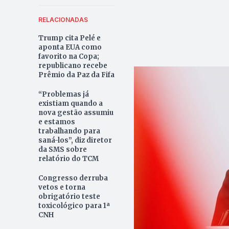
RELACIONADAS
Trump cita Pelé e
aponta EUA como
favorito na Copa;
republicano recebe
Prêmio da Paz da Fifa
“Problemas já
existiam quando a
nova gestão assumiu
e estamos
trabalhando para
saná-los”, diz diretor
da SMS sobre
relatório do TCM
Congresso derruba
vetos e torna
obrigatório teste
toxicológico para 1ª
CNH