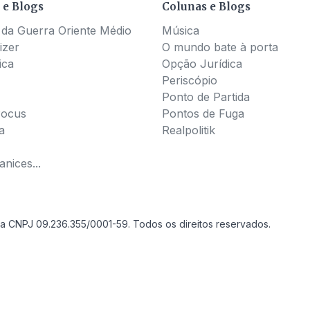
 e Blogs
Colunas e Blogs
 da Guerra Oriente Médio
Música
izer
O mundo bate à porta
ica
Opção Jurídica
Periscópio
Ponto de Partida
Pocus
Pontos de Fuga
a
Realpolitik
nices...
a CNPJ 09.236.355/0001-59. Todos os direitos reservados.