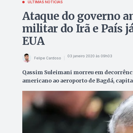
ÚLTIMAS NOTÍCIAS
Ataque do governo a
militar do Irã e País 
EUA
03 janeiro 2020 às 09h03
Felipe Cardoso
Qassim Suleimani morreu em decorrênci
americano ao aeroporto de Bagdá, capita