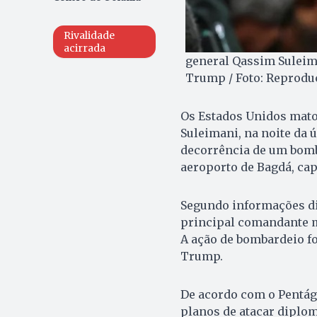
Rivalidade
acirrada
general Qassim Suleim
Trump / Foto: Reprodu
Os Estados Unidos matou
Suleimani, na noite da 
decorrência de um bomb
aeroporto de Bagdá, capi
Segundo informações div
principal comandante mi
A ação de bombardeio f
Trump.
De acordo com o Pentág
planos de atacar diplom