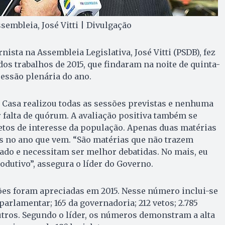
sembleia, José Vitti | Divulgação
nista na Assembleia Legislativa, José Vitti (PSDB), fez
dos trabalhos de 2015, que findaram na noite de quinta-
 sessão plenária do ano.
 Casa realizou todas as sessões previstas e nenhuma
r falta de quórum. A avaliação positiva também se
jetos de interesse da população. Apenas duas matérias
s no ano que vem. “São matérias que não trazem
ado e necessitam ser melhor debatidas. No mais, eu
odutivo”, assegura o líder do Governo.
ões foram apreciadas em 2015. Nesse número inclui-se
parlamentar; 165 da governadoria; 212 vetos; 2.785
tros. Segundo o líder, os números demonstram a alta