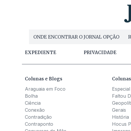
ONDE ENCONTRAR O JORNAL OPÇÃO
R
EXPEDIENTE
PRIVACIDADE
Colunas e Blogs
Colunas
Araguaia em Foco
Especial
Bolha
Faltou D
Ciência
Geopolít
Conexão
Gerais
Contradição
História
Contraponto
Hocus 
Conversas de Mãe
Imprens