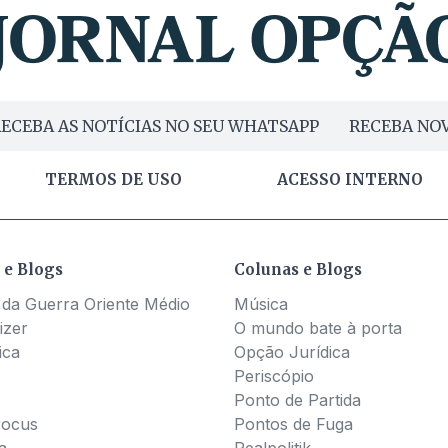
ECEBA AS NOTÍCIAS NO SEU WHATSAPP
RECEBA NOV
TERMOS DE USO
ACESSO INTERNO
 e Blogs
Colunas e Blogs
 da Guerra Oriente Médio
Música
izer
O mundo bate à porta
ica
Opção Jurídica
Periscópio
Ponto de Partida
Pocus
Pontos de Fuga
a
Realpolitik