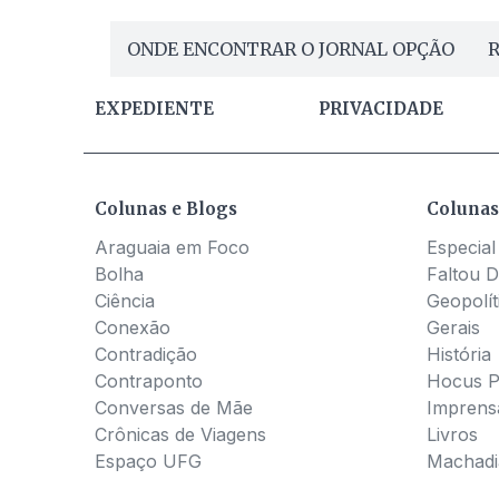
ONDE ENCONTRAR O JORNAL OPÇÃO
R
EXPEDIENTE
PRIVACIDADE
Colunas e Blogs
Colunas
Araguaia em Foco
Especial
Bolha
Faltou D
Ciência
Geopolít
Conexão
Gerais
Contradição
História
Contraponto
Hocus 
Conversas de Mãe
Imprens
Crônicas de Viagens
Livros
Espaço UFG
Machadia