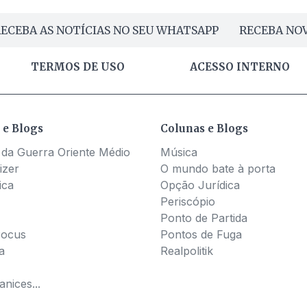
ECEBA AS NOTÍCIAS NO SEU WHATSAPP
RECEBA NOV
TERMOS DE USO
ACESSO INTERNO
 e Blogs
Colunas e Blogs
 da Guerra Oriente Médio
Música
izer
O mundo bate à porta
ica
Opção Jurídica
Periscópio
Ponto de Partida
Pocus
Pontos de Fuga
a
Realpolitik
nices...