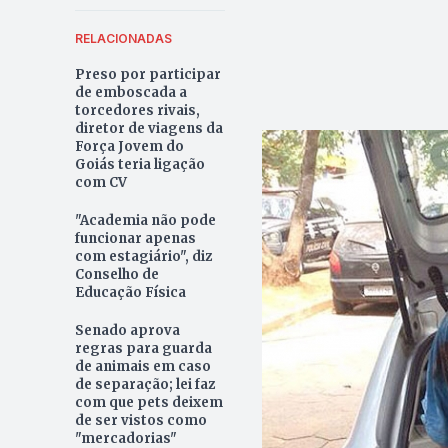
RELACIONADAS
Preso por participar
de emboscada a
torcedores rivais,
diretor de viagens da
Força Jovem do
Goiás teria ligação
com CV
"Academia não pode
funcionar apenas
com estagiário", diz
Conselho de
Educação Física
Senado aprova
regras para guarda
de animais em caso
de separação; lei faz
com que pets deixem
de ser vistos como
"mercadorias"