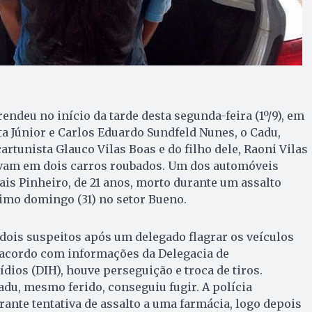
rendeu no início da tarde desta segunda-feira (1º/9), em
a Júnior e Carlos Eduardo Sundfeld Nunes, o Cadu,
rtunista Glauco Vilas Boas e do filho dele, Raoni Vilas
avam em dois carros roubados. Um dos automóveis
is Pinheiro, de 21 anos, morto durante um assalto
timo domingo (31) no setor Bueno.
s dois suspeitos após um delegado flagrar os veículos
e acordo com informações da Delegacia de
dios (DIH), houve perseguição e troca de tiros.
adu, mesmo ferido, conseguiu fugir. A polícia
ante tentativa de assalto a uma farmácia, logo depois