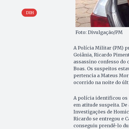
DIH
Foto: Divulgação/PM
A Polícia Militar (PM) p
Goiânia, Ricardo Piment
assassino confesso do ca
Boas. Os suspeitos est
pertencia a Mateus Mora
ocorrido na noite do úl
A polícia identificou o
em atitude suspeita. D
Investigações de Homicí
Ricardo se entregou e C
conseguiu prendê-lo dur