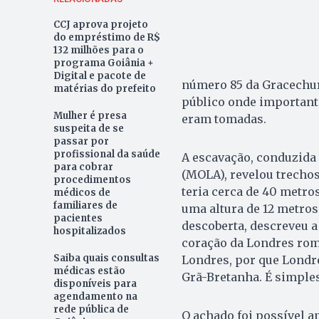
CCJ aprova projeto
do empréstimo de R$
132 milhões para o
programa Goiânia +
Digital e pacote de
número 85 da Gracechurc
matérias do prefeito
público onde importante
Mulher é presa
eram tomadas.
suspeita de se
passar por
profissional da saúde
A escavação, conduzida
para cobrar
(MOLA), revelou trechos
procedimentos
teria cerca de 40 metro
médicos de
familiares de
uma altura de 12 metros
pacientes
descoberta, descreveu a 
hospitalizados
coração da Londres roma
Saiba quais consultas
Londres, por que Londre
médicas estão
Grã-Bretanha. É simples
disponíveis para
agendamento na
rede pública de
O achado foi possível a