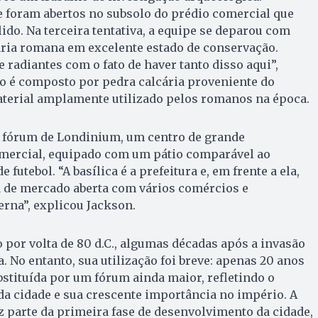
e foram abertos no subsolo do prédio comercial que
ido. Na terceira tentativa, a equipe se deparou com
aria romana em excelente estado de conservação.
radiantes com o fato de haver tanto disso aqui”,
o é composto por pedra calcária proveniente do
terial amplamente utilizado pelos romanos na época.
do fórum de Londinium, um centro de grande
omercial, equipado com um pátio comparável ao
utebol. “A basílica é a prefeitura e, em frente a ela,
 de mercado aberta com vários comércios e
erna”, explicou Jackson.
o por volta de 80 d.C., algumas décadas após a invasão
 No entanto, sua utilização foi breve: apenas 20 anos
ubstituída por um fórum ainda maior, refletindo o
a cidade e sua crescente importância no império. A
z parte da primeira fase de desenvolvimento da cidade,