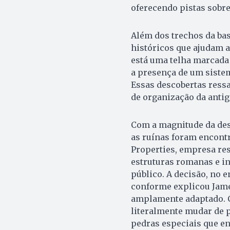
oferecendo pistas sobr
Além dos trechos da bas
históricos que ajudam a
está uma telha marcada 
a presença de um siste
Essas descobertas ressa
de organização da anti
Com a magnitude da desc
as ruínas foram encontr
Properties, empresa re
estruturas romanas e in
público. A decisão, no e
conforme explicou James
amplamente adaptado. C
literalmente mudar de p
pedras especiais que e