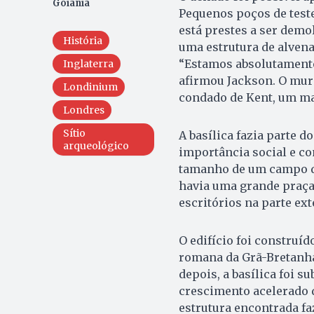
Goiânia
Pequenos poços de test
está prestes a ser demol
História
uma estrutura de alven
“Estamos absolutamente 
Inglaterra
afirmou Jackson. O mur
Londinium
condado de Kent, um ma
Londres
Sítio
A basílica fazia parte 
arqueológico
importância social e c
tamanho de um campo de f
havia uma grande praça
escritórios na parte ext
O edifício foi construíd
romana da Grã-Bretanha.
depois, a basílica foi s
crescimento acelerado d
estrutura encontrada fa