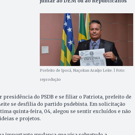
juntar ao DEM ou ao Republicanos
Prefeito de Iporá, Naçoitan Araújo Leite. | Foto:
reprodução
 presidência do PSDB e se filiar o Patriota, prefeito de
eite se desfilia do partido psdebista. Em solicitação
tima quinta-feira, 04, alegou se sentir excluídos e não
deias e projetos.
ma importante mudança que visa sobretudo a