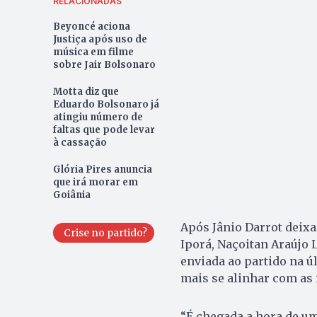
RELACIONADAS
Beyoncé aciona
Justiça após uso de
música em filme
sobre Jair Bolsonaro
Motta diz que
Eduardo Bolsonaro já
atingiu número de
faltas que pode levar
à cassação
Glória Pires anuncia
que irá morar em
Goiânia
Após Jânio Darrot deixar
Crise no partido?
Iporá, Naçoitan Araújo L
enviada ao partido na úl
mais se alinhar com as i
“É chegada a hora de u