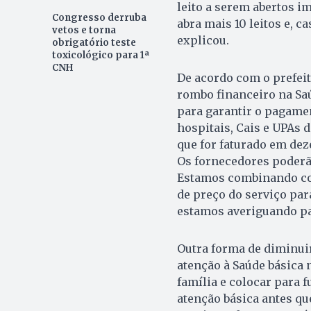
leito a serem abertos i
Congresso derruba
abra mais 10 leitos e, c
vetos e torna
explicou.
obrigatório teste
toxicológico para 1ª
CNH
De acordo com o prefeit
rombo financeiro na Saú
para garantir o pagame
hospitais, Cais e UPAs 
que for faturado em dez
Os fornecedores poderão
Estamos combinando con
de preço do serviço pa
estamos averiguando par
Outra forma de diminui
atenção à Saúde básica 
família e colocar para 
atenção básica antes qu