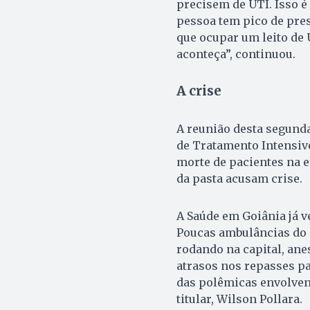
precisem de UTI. Isso é
pessoa tem pico de pre
que ocupar um leito de 
aconteça”, continuou.
A crise
A reunião desta segunda-
de Tratamento Intensivo
morte de pacientes na e
da pasta acusam crise.
A Saúde em Goiânia já v
Poucas ambulâncias do 
rodando na capital, ane
atrasos nos repasses p
das polêmicas envolvend
titular, Wilson Pollara.