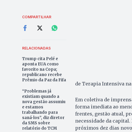
COMPARTILHAR
RELACIONADAS
Trump cita Pelé e
aponta EUA como
favorito na Copa;
republicano recebe
Prêmio da Paz da Fifa
de Terapia Intensiva na 
“Problemas já
existiam quando a
Em coletiva de imprensa
nova gestão assumiu
forma imediata ao menos
e estamos
trabalhando para
frentes, gestão atual, p
saná-los”, diz diretor
necessidade da capital. 
da SMS sobre
próximos dez dias novos
relatório do TCM