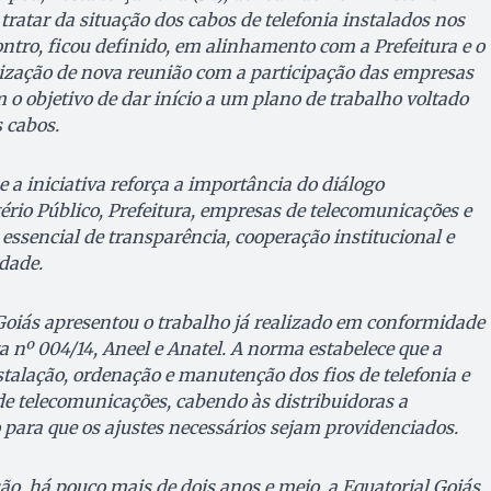
tratar da situação dos cabos de telefonia instalados nos
ontro, ficou definido, em alinhamento com a Prefeitura e o
alização de nova reunião com a participação das empresas
 o objetivo de dar início a um plano de trabalho voltado
 cabos.
a iniciativa reforça a importância do diálogo
rio Público, Prefeitura, empresas de telecomunicações e
 essencial de transparência, cooperação institucional e
dade.
 Goiás apresentou o trabalho já realizado em conformidade
 nº 004/14, Aneel e Anatel. A norma estabelece que a
stalação, ordenação e manutenção dos fios de telefonia e
de telecomunicações, cabendo às distribuidoras a
o para que os ajustes necessários sejam providenciados.
ão, há pouco mais de dois anos e meio, a Equatorial Goiás