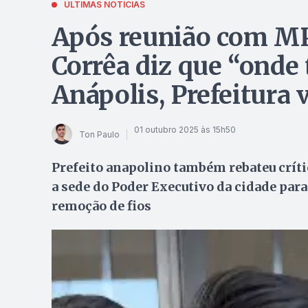
ÚLTIMAS NOTÍCIAS
Após reunião com MP 
Corrêa diz que “onde 
Anápolis, Prefeitura v
01 outubro 2025 às 15h50
Ton Paulo
Prefeito anapolino também rebateu críti
a sede do Poder Executivo da cidade par
remoção de fios