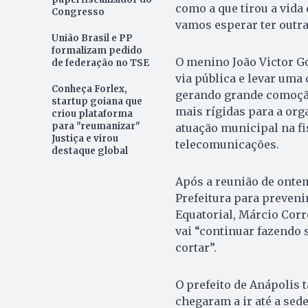
como a que tirou a vida
Congresso
vamos esperar ter outra 
União Brasil e PP
formalizam pedido
O menino João Victor G
de federação no TSE
via pública e levar uma 
Conheça Forlex,
gerando grande comoção
startup goiana que
mais rígidas para a org
criou plataforma
para "reumanizar"
atuação municipal na fis
Justiça e virou
telecomunicações.
destaque global
Após a reunião de onte
Prefeitura para preveni
Equatorial, Márcio Cor
vai “continuar fazendo s
cortar”.
O prefeito de Anápolis 
chegaram a ir até a sed