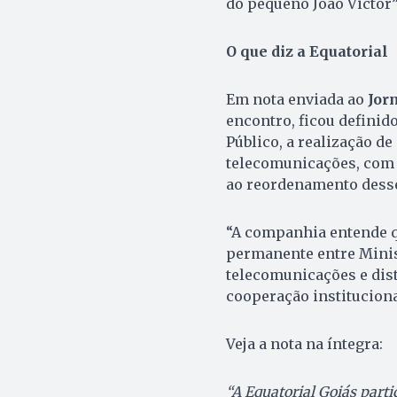
do pequeno João Victor”
O que diz a Equatorial
Em nota enviada ao
Jor
encontro, ficou definid
Público, a realização d
telecomunicações, com o
ao reordenamento desse
“A companhia entende qu
permanente entre Minist
telecomunicações e dist
cooperação instituciona
Veja a nota na íntegra:
“A Equatorial Goiás partic