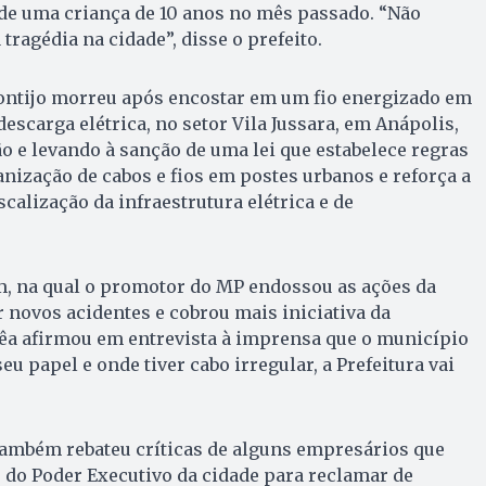
 de uma criança de 10 anos no mês passado. “Não
tragédia na cidade”, disse o prefeito.
ontijo morreu após encostar em um fio energizado em
descarga elétrica, no setor Vila Jussara, em Anápolis,
 e levando à sanção de uma lei que estabelece regras
anização de cabos e fios em postes urbanos e reforça a
calização da infraestrutura elétrica e de
m, na qual o promotor do MP endossou as ações da
r novos acidentes e cobrou mais iniciativa da
rêa afirmou em entrevista à imprensa que o município
eu papel e onde tiver cabo irregular, a Prefeitura vai
também rebateu críticas de alguns empresários que
e do Poder Executivo da cidade para reclamar de