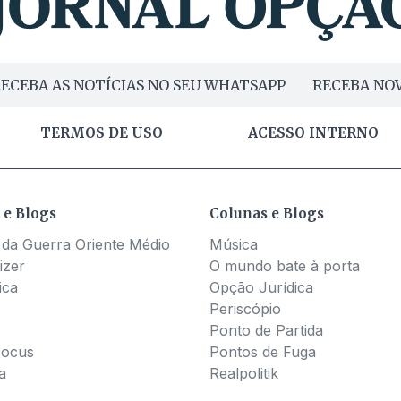
ECEBA AS NOTÍCIAS NO SEU WHATSAPP
RECEBA NOV
TERMOS DE USO
ACESSO INTERNO
 e Blogs
Colunas e Blogs
 da Guerra Oriente Médio
Música
izer
O mundo bate à porta
ica
Opção Jurídica
Periscópio
Ponto de Partida
Pocus
Pontos de Fuga
a
Realpolitik