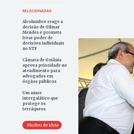
RELACIONADAS
Alcolumbre reage a
decisão de Gilmar
Mendes e promete
frear poder de
decisões individuais
no STF
Câmara de Goiânia
aprova prioridade no
atendimento para
advogados em
órgãos públicos
Um amor
intergalático que
protege os
terráqueos
Mudou de ideia