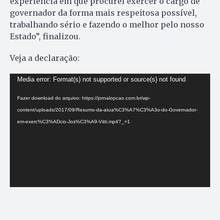
experiência em que procurei exercer o cargo de
governador da forma mais respeitosa possível,
trabalhando sério e fazendo o melhor pelo nosso
Estado”, finalizou.
Veja a declaração:
Tocador
Media error: Format(s) not supported or source(s) not found
de
Fazer download do arquivo: https://jornalopcao.com.br/wp-
vídeo
content/uploads/2017/09/Resumo-da-atua%C3%A7%C3%A3o-do-Governador-
em-exerc%C3%ADcio-Jos%C3%A9-Vitti.mp4?_=1