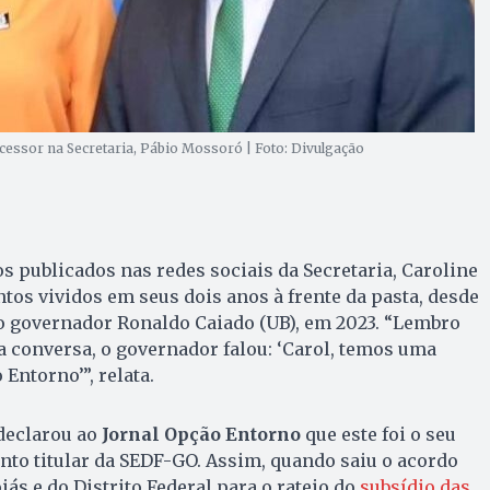
ucessor na Secretaria, Pábio Mossoró | Foto: Divulgação
s publicados nas redes sociais da Secretaria, Caroline
os vividos em seus dois anos à frente da pasta, desde
o governador Ronaldo Caiado (UB), em 2023. “Lembro
 conversa, o governador falou: ‘Carol, temos uma
Entorno’”, relata.
 declarou ao
Jornal Opção Entorno
que este foi o seu
nto titular da SEDF-GO. Assim, quando saiu o acordo
ás e do Distrito Federal para o rateio do
subsídio das