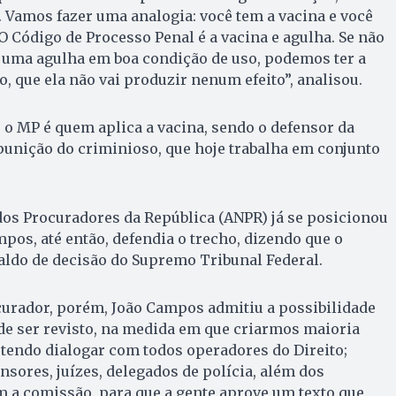
. Vamos fazer uma analogia: você tem a vacina e você
O Código de Processo Penal é a vacina e agulha. Se não
 uma agulha em boa condição de uso, podemos ter a
 que ela não vai produzir nenum efeito”, analisou.
, o MP é quem aplica a vacina, sendo o defensor da
punição do criminioso, que hoje trabalha em conjunto
dos Procuradores da República (ANPR) já se posicionou
pos, até então, defendia o trecho, dizendo que o
ldo de decisão do Supremo Tribunal Federal.
curador, porém, João Campos admitiu a possibilidade
e ser revisto, na medida em que criarmos maioria
tendo dialogar com todos operadores do Direito;
nsores, juízes, delegados de polícia, além dos
a comissão, para que a gente aprove um texto que