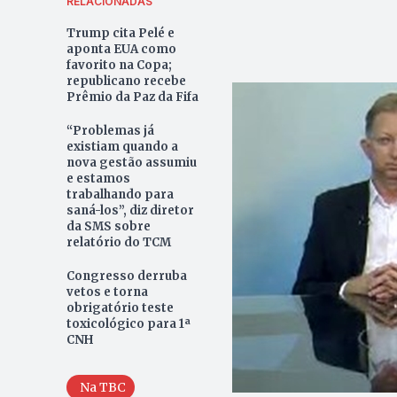
RELACIONADAS
Trump cita Pelé e
aponta EUA como
favorito na Copa;
republicano recebe
Prêmio da Paz da Fifa
“Problemas já
existiam quando a
nova gestão assumiu
e estamos
trabalhando para
saná-los”, diz diretor
da SMS sobre
relatório do TCM
Congresso derruba
vetos e torna
obrigatório teste
toxicológico para 1ª
CNH
Na TBC