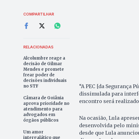
COMPARTILHAR
RELACIONADAS
Alcolumbre reage a
decisão de Gilmar
Mendes e promete
frear poder de
decisões individuais
“A PEC [da Segurança Pú
no STF
dissimulada para interf
Câmara de Goiânia
encontro será realizado 
aprova prioridade no
atendimento para
advogados em
Na ocasião, Lula aprese
órgãos públicos
desenvolvida pelo mini
Um amor
desde que Lula anuncio
intergalático que