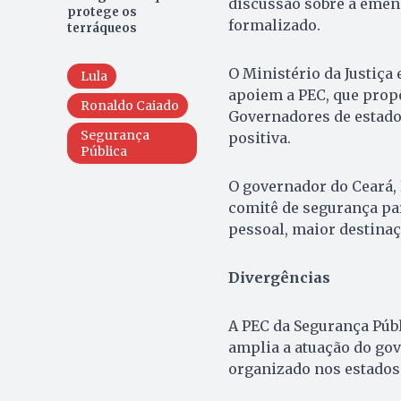
discussão sobre a emend
protege os
formalizado.
terráqueos
O Ministério da Justiça
Lula
apoiem a PEC, que propõ
Ronaldo Caiado
Governadores de estado
Segurança
positiva.
Pública
O governador do Ceará,
comitê de segurança pa
pessoal, maior destinaç
Divergências
A PEC da Segurança Públ
amplia a atuação do gov
organizado nos estados