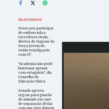
RELACIONADAS
Preso por participar
de emboscada a
torcedores rivais,
diretor de viagens da
Força Jovem do
Goiás teria ligação
com CV
"Academia não pode
funcionar apenas
com estagiário", diz
Conselho de
Educação Física
Senado aprova
regras para guarda
de animais em caso
de separação; lei faz
com que pets deixem