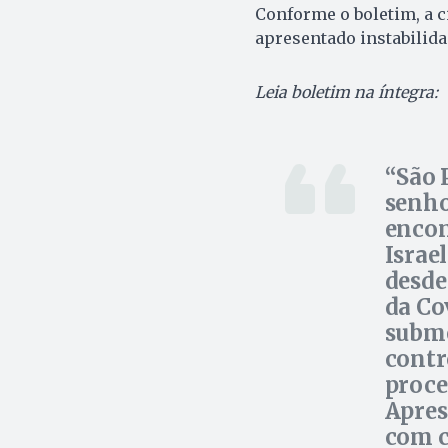
Conforme o boletim, a c
apresentado instabilid
Leia boletim na íntegra:
São 
senho
encon
Israe
desde
da Co
subme
contr
proce
Apres
com c