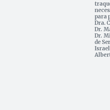
traqu
neces
para 
Dra. 
Dr. M
Dr. M
de Se
Israel
Alber