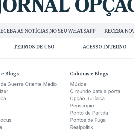
ECEBA AS NOTÍCIAS NO SEU WHATSAPP
RECEBA NOV
TERMOS DE USO
ACESSO INTERNO
 e Blogs
Colunas e Blogs
 da Guerra Oriente Médio
Música
izer
O mundo bate à porta
ica
Opção Jurídica
Periscópio
Ponto de Partida
Pocus
Pontos de Fuga
a
Realpolitik