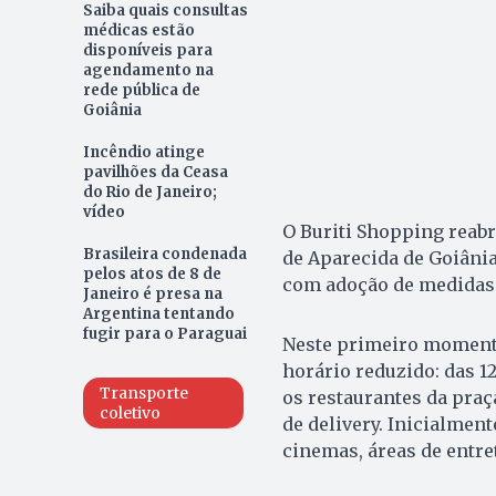
Saiba quais consultas
médicas estão
disponíveis para
agendamento na
rede pública de
Goiânia
Incêndio atinge
pavilhões da Ceasa
do Rio de Janeiro;
vídeo
O Buriti Shopping reabre
Brasileira condenada
de Aparecida de Goiâni
pelos atos de 8 de
com adoção de medidas 
Janeiro é presa na
Argentina tentando
fugir para o Paraguai
Neste primeiro momento
horário reduzido: das 12
Transporte
os restaurantes da pra
coletivo
de delivery. Inicialment
cinemas, áreas de entre